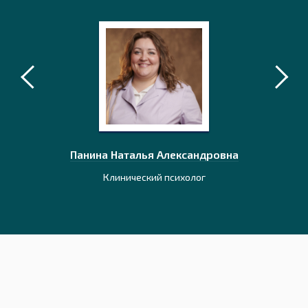
лаевич
Панина Наталья Александровна
Наумо
ионного
Клинический психолог
К