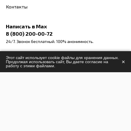
Контакты
Написать в Max
8 (800) 200-00-72
24/7. Звонок бесплатный. 100% анонимность.
info@stop-narcomania.ru
Этот сайт использует cookie файлы для хранения данных.
×
Продолжая использовать сайт, Вы даете согласие на
г. Нижний Новгород
работу с этими файлами.
ул. Генкиной, 40
Заказать звонок
Задать вопрос