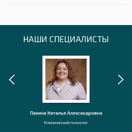
НАШИ СПЕЦИАЛИСТЫ
лаевич
Панина Наталья Александровна
Наумо
ионного
Клинический психолог
К