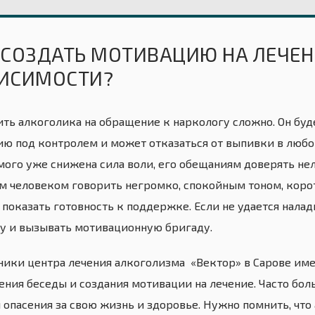
 СОЗДАТЬ МОТИВАЦИЮ НА ЛЕЧЕ
ИСИМОСТИ?
ить алкоголика на обращение к наркологу сложно. Он буд
ию под контролем и может отказаться от выпивки в любой
мого уже снижена сила воли, его обещаниям доверять не
м человеком говорить негромко, спокойным тоном, коро
 показать готовность к поддержке. Если не удается нала
у и вызывать мотивационную бригаду.
ники центра лечения алкоголизма «Вектор» в Сарове им
ния беседы и создания мотивации на лечение. Часто больн
 опасения за свою жизнь и здоровье. Нужно помнить, что 