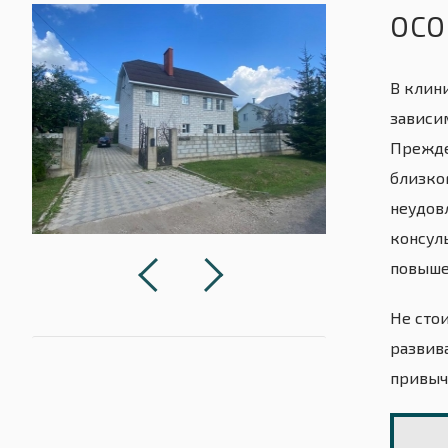
ОСО
В клин
зависи
Прежде
близко
неудов
консул
повыше
Не сто
развив
привыч