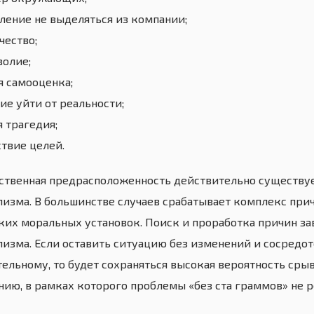
ление не выделяться из компании;
чество;
волие;
олаевна, 49 лет
я самооценка;
д. На фоне
собенно современных
ие уйти от реальности;
я трагедия;
ствие целей.
ственная предрасположенность действительно существуе
лизма. В большинстве случаев срабатывает комплекс при
тких моральных установок. Поиск и проработка причин за
лизма. Если оставить ситуацию без изменений и сосредот
тельному, то будет сохраняться высокая вероятность сры
нию, в рамках которого проблемы «без ста граммов» не 