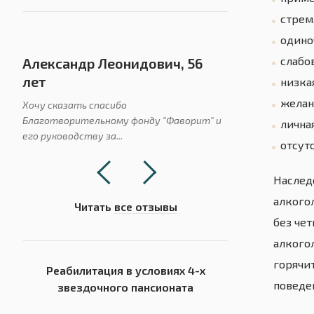
стрем
одино
слабо
Александр Леонидович, 56
Людмила Ник
лет
низка
Моей дочери 21 го
употребления, о
желан
Хочу сказать спасибо
синтетических...
Благотворительному фонду "Фаворит" и
лична
его руководству за...
отсут
Наслед
алкого
Читать
все отзывы
без че
алкого
горячи
Реабилитация в условиях 4-х
поведе
звездочного пансионата