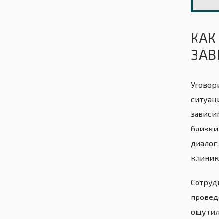
КАК
ЗАВ
Уговор
ситуац
зависи
близки
диалог,
клиник
Сотруд
проведе
ощутил