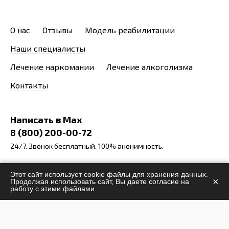
О нас
Отзывы
Модель реабилитации
Наши специалисты
Лечение наркомании
Лечение алкоголизма
Контакты
Написать в Max
8 (800) 200-00-72
24/7. Звонок бесплатный. 100% анонимность.
info@stop-narcomania.ru
Этот сайт использует cookie файлы для хранения данных.
×
Продолжая использовать сайт, Вы даете согласие на
г. Нижний Новгород
работу с этими файлами.
ул. Генкиной, 40