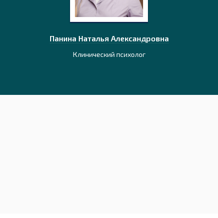
лаевич
Панина Наталья Александровна
Наумо
ионного
Клинический психолог
К