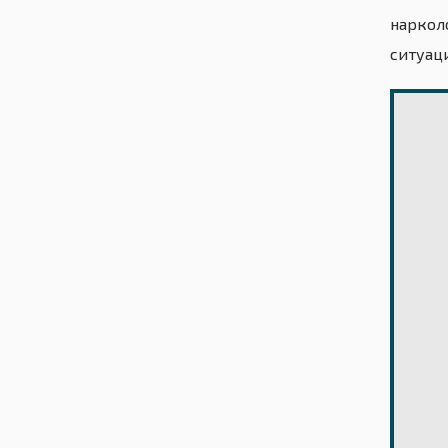
наркол
ситуац