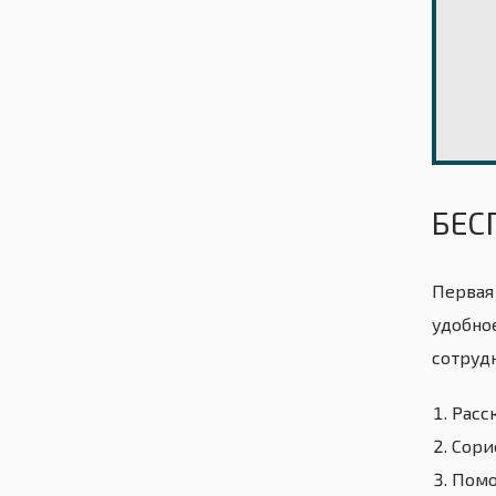
БЕС
Первая
удобно
сотруд
Расс
Сори
Помо