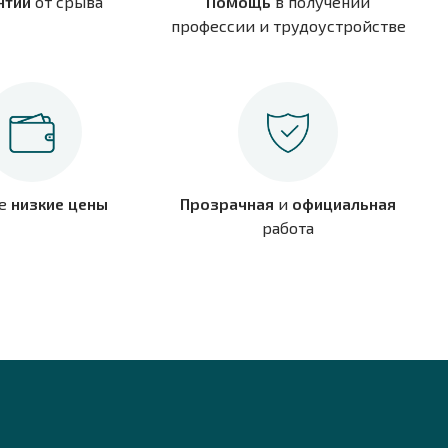
нтии
от срыва
Помощь
в получении
профессии и трудоустройстве
е
низкие цены
Прозрачная
и
официальная
работа