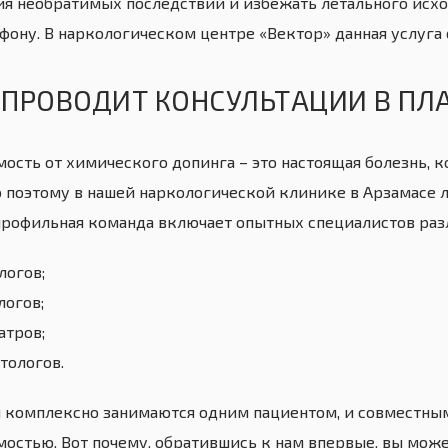
ия необратимых последствий и избежать летального исход
ефону. В наркологическом центре «Вектор» данная услуга 
 ПРОВОДИТ КОНСУЛЬТАЦИИ В ПЛА
мость от химического допинга – это настоящая болезнь, к
 поэтому в нашей наркологической клинике в Арзамасе 
рофильная команда включает опытных специалистов раз
логов;
логов;
атров;
тологов.
и комплексно занимаются одним пациентом, и совместным
мостью. Вот почему, обратившись к нам впервые, вы мож