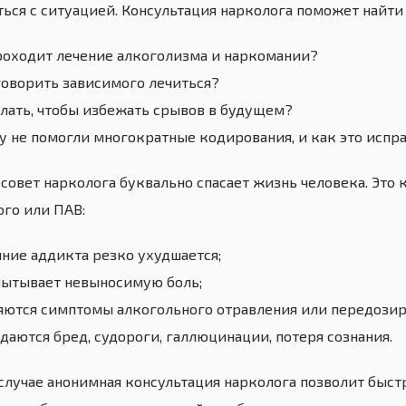
ться с ситуацией. Консультация нарколога поможет найт
роходит лечение алкоголизма и наркомании?
олаевна, 49 лет
говорить зависимого лечиться?
елать, чтобы избежать срывов в будущем?
д. На фоне
собенно современных
у не помогли многократные кодирования, и как это испр
 совет нарколога буквально спасает жизнь человека. Это 
ого или ПАВ:
яние аддикта резко ухудшается;
пытывает невыносимую боль;
яются симптомы алкогольного отравления или передозир
даются бред, судороги, галлюцинации, потеря сознания.
 случае анонимная консультация нарколога позволит быст