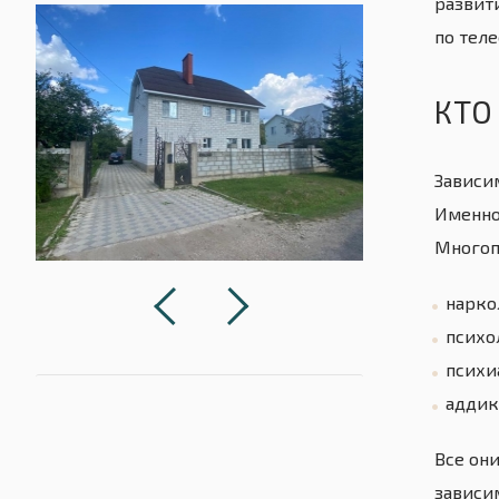
развит
по тел
КТО
Зависи
Именно
Многоп
нарко
психо
психи
аддик
Все он
зависи