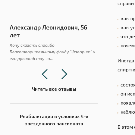
справи
как п
Александр Леонидович, 56
Людмила Ник
как у
лет
что д
Моей дочери 21 го
употребления, о
Хочу сказать спасибо
почем
синтетических...
Благотворительному фонду "Фаворит" и
его руководству за...
Иногда
спиртн
состо
Читать
все отзывы
он ис
появл
наблю
Реабилитация в условиях 4-х
звездочного пансионата
В этом